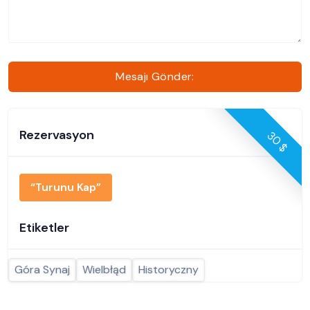
Mesajı Gönder:
Rezervasyon
30 $
“Turunu Kap”
Etiketler
Góra Synaj
Wielbłąd
Historyczny