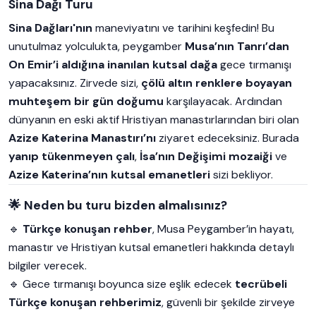
Sina Dağı Turu
Sina Dağları'nın
maneviyatını ve tarihini keşfedin! Bu
unutulmaz yolculukta, peygamber
Musa’nın Tanrı’dan
On Emir’i aldığına inanılan kutsal dağa
gece tırmanışı
yapacaksınız. Zirvede sizi,
çölü altın renklere boyayan
muhteşem bir gün doğumu
karşılayacak. Ardından
dünyanın en eski aktif Hristiyan manastırlarından biri olan
Azize Katerina Manastırı’nı
ziyaret edeceksiniz. Burada
y
anıp tükenmeyen çalı
,
İsa’nın Değişimi mozaiği
ve
Azize Katerina’nın kutsal emanetleri
sizi bekliyor.
🌟 Neden bu turu bizden almalısınız?
🔹
Türkçe konuşan rehber
, Musa Peygamber’in hayatı,
manastır ve Hristiyan kutsal emanetleri hakkında detaylı
bilgiler verecek.
🔹 Gece tırmanışı boyunca size eşlik edecek
tecrübeli
Türkçe konuşan rehberimiz
, güvenli bir şekilde zirveye