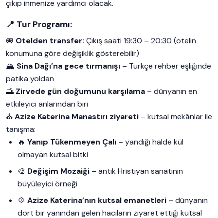
çıkıp inmenize yardımcı olacak.
📍 Tur Programı:
🚐
Otelden transfer:
Çıkış saati 19:30 – 20:30 (otelin
konumuna göre değişiklik gösterebilir)
🏔️
Sina Dağı’na gece tırmanışı
– Türkçe rehber eşliğinde
patika yoldan
🌅
Zirvede gün doğumunu karşılama
– dünyanın en
etkileyici anlarından biri
⛪
Azize Katerina Manastırı ziyareti
– kutsal mekânlar ile
tanışma:
🔥
Yanıp Tükenmeyen Çalı
– yandığı halde kül
olmayan kutsal bitki
🎨
Değişim Mozaiği
– antik Hristiyan sanatının
büyüleyici örneği
💠
Azize Katerina’nın kutsal emanetleri
– dünyanın
dört bir yanından gelen hacıların ziyaret ettiği kutsal