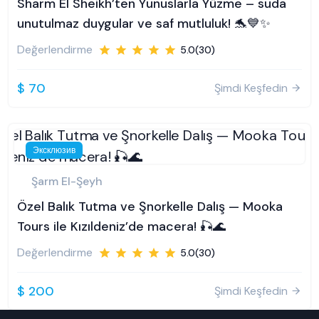
Sharm El Sheikh’ten Yunuslarla Yüzme – suda
unutulmaz duygular ve saf mutluluk! 🐬💙✨
Değerlendirme
5.0(30)
$ 70
Şimdi Keşfedin
Эксклюзив
Şarm El-Şeyh
Özel Balık Tutma ve Şnorkelle Dalış — Mooka
Tours ile Kızıldeniz’de macera! 🎣🌊
Değerlendirme
5.0(30)
$ 200
Şimdi Keşfedin