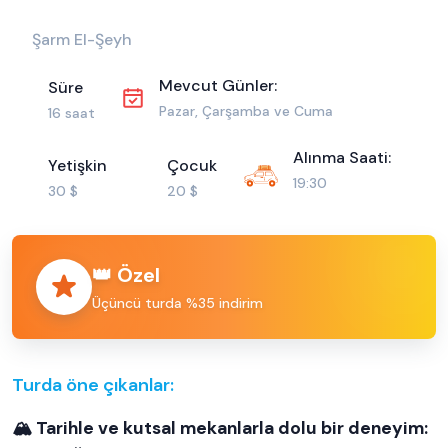
Şarm El-Şeyh
Mevcut Günler:
Süre
Pazar, Çarşamba ve Cuma
16 saat
Alınma Saati:
Yetişkin
Çocuk
19:30
30 $
20 $
👑 Özel
Üçüncü turda %35 indirim
Turda öne çıkanlar:
🏔️ Tarihle ve kutsal mekanlarla dolu bir deneyim: