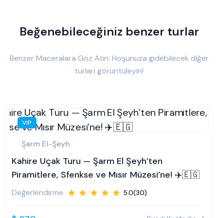
Beğenebileceğiniz benzer turlar
Benzer Maceralara Göz Atın: Hoşunuza gidebilecek diğer
turları görüntüleyin!
VIP
Şarm El-Şeyh
Kahire Uçak Turu — Şarm El Şeyh’ten
Piramitlere, Sfenkse ve Mısır Müzesi’ne! ✈️🇪🇬
Değerlendirme
5.0(30)