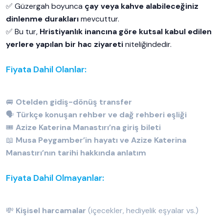
✅ Güzergah boyunca
çay veya kahve alabileceğiniz
dinlenme durakları
mevcuttur.
✅ Bu tur,
Hristiyanlık inancına göre kutsal kabul edilen
yerlere yapılan bir hac ziyareti
niteliğindedir.
Fiyata Dahil Olanlar:
🚐
Otelden gidiş-dönüş transfer
🗣️
Türkçe konuşan rehber ve dağ rehberi eşliği
🎟️
Azize Katerina Manastırı’na giriş bileti
📖
Musa Peygamber’in hayatı ve Azize Katerina
Manastırı’nın tarihi hakkında anlatım
Fiyata Dahil Olmayanlar:
💸
Kişisel harcamalar
(içecekler, hediyelik eşyalar vs.)