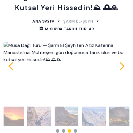
Kutsal Yeri Hissedin!⛰️ 🌅🙏
ANA SAYFA
ŞARM EL-ŞEYH
🏛️ MISIR’DA TARIHI TURLAR