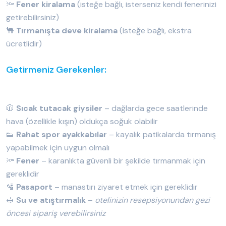
🔦
Fener kiralama
(isteğe bağlı, isterseniz kendi fenerinizi
getirebilirsiniz)
🐫
Tırmanışta deve kiralama
(isteğe bağlı, ekstra
ücretlidir)
Getirmeniz Gerekenler:
🧥
Sıcak tutacak giysiler
– dağlarda gece saatlerinde
hava (özellikle kışın) oldukça soğuk olabilir
👟
Rahat spor ayakkabılar
– kayalık patikalarda tırmanış
yapabilmek için uygun olmalı
🔦
Fener
– karanlıkta güvenli bir şekilde tırmanmak için
gereklidir
🛂
Pasaport
– manastırı ziyaret etmek için gereklidir
🥪
Su ve atıştırmalık
–
otelinizin resepsiyonundan gezi
öncesi sipariş verebilirsiniz