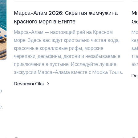
Марса-Алам 2026: Скрытая жемчужина
Mı
Красного моря в Египте
Ge
Марса-Алам — настоящий рай на Красном
Moo
море. Здесь вас ждут кристально чистая вода,
keş
красочные коралловые рифы, морские
saf
черепахи, дельфины, дюгони и незабываемые
tra
приключения в пустыне. Исследуйте лучшие
akt
экскурсии Марса-Алама вместе с Mooka Tours.
De
Devamını Oku
в
е,