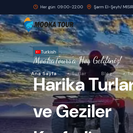
Her gün: 09.00-22.00
Şarm El-Şeyh/ MISI
Turkish
MookaTours'a Hoş Geldiniz!
Ana Sayfa
Turlar
Blog
Tu
Harika Turla
ve Geziler