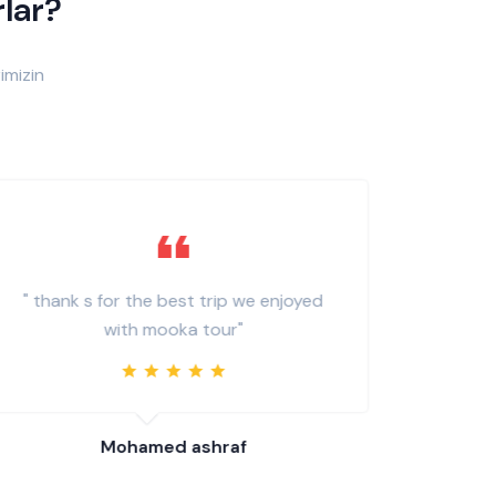
rlar?
imizin
" thank s for the best trip we enjoyed
" The
with mooka tour"
excur
e
Mohamed ashraf