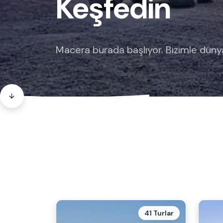
Keşfedin
Macera burada başlıyor. Bizimle düny
41 Turlar