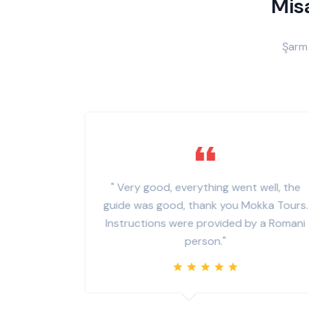
Misa
Şarm 
to, moto
" Very good, everything went well, the
 mocotors
guide was good, thank you Mokka Tours.
Instructions were provided by a Romani
person."