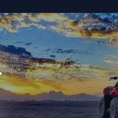
R
r Ücretleri
Bizimle İletişime Geçin!
r