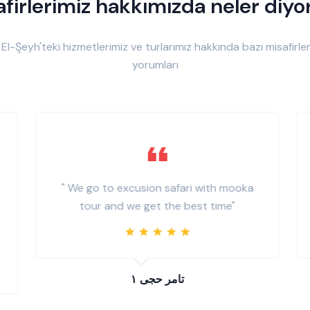
firlerimiz hakkımızda neler diyo
El-Şeyh'teki hizmetlerimiz ve turlarımız hakkında bazı misafirler
yorumları
" We go to excusion safari with mooka
tour and we get the best time"
تامر حجى ١