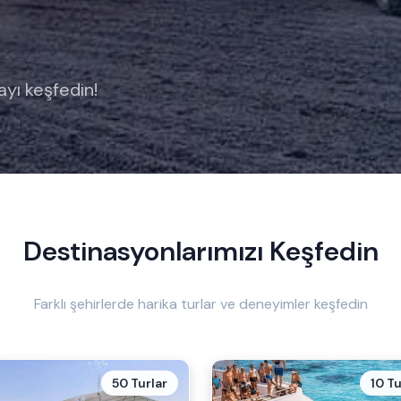
ayı keşfedin!
Destinasyonlarımızı Keşfedin
Farklı şehirlerde harika turlar ve deneyimler keşfedin
50 Turlar
10 Tu