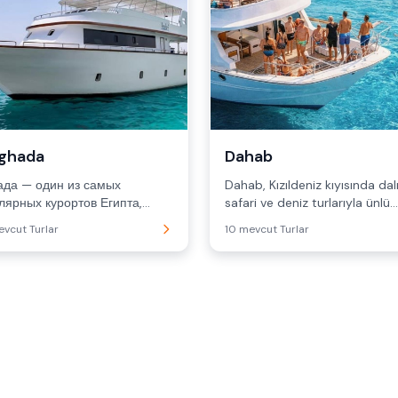
ghada
Dahab
ада — один из самых
Dahab, Kızıldeniz kıyısında dalı
лярных курортов Египта,
safari ve deniz turlarıyla ünlü
оложенный на побережье К...
huzurlu bir t...
vcut Turlar
10 mevcut Turlar