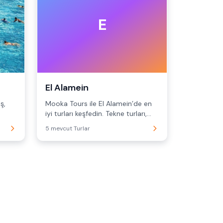
E
El Alamein
ş,
Mooka Tours ile El Alamein’de en
iyi turları keşfedin. Tekne turları,
safari ve...
5 mevcut Turlar