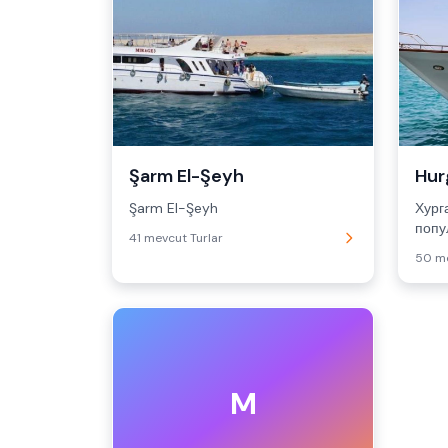
Şarm El-Şeyh
Hur
Şarm El-Şeyh
Хург
попу
41 mevcut Turlar
расп
50 me
M