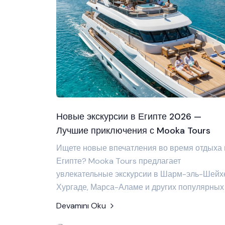
Новые экскурсии в Египте 2026 —
Лучшие приключения с Mooka Tours
Ищете новые впечатления во время отдыха 
Египте? Mooka Tours предлагает
увлекательные экскурсии в Шарм-эль-Шейх
Хургаде, Марса-Аламе и других популярных
Devamını Oku