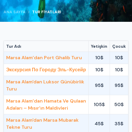
>
ANA SAYFA
TUR FIYATLARI
Tur Adı
Yetişkin
Çocuk
Marsa Alam’dan Port Ghalib Turu
10$
10$
Экскурсия По Городу Эль-Кусейр
10$
10$
Marsa Alam'dan Luksor Günübirlik
95$
95$
Turu
Marsa Alam’dan Hamata Ve Qulaan
105$
50$
Adaları – Mısır’ın Maldivleri
Marsa Alam'dan Marsa Mubarak
45$
35$
Tekne Turu