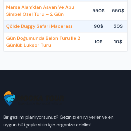
Marsa Alam'dan Asvan Ve Abu
550$
550$
Simbel Özel Turu – 2 Gün
Çölde Buggy Safari Macerası
90$
50$
Gün Doğumunda Balon Turu Ile 2
10$
10$
Günlük Luksor Turu
Bir gezi mi planlıyorsunuz? Gezinizi en iyi yerler ve en
uygun bütçeyle sizin için organize edelim!