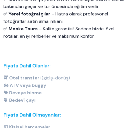
bakımdan geçer ve tur öncesinde eğitim verilir.
✅
Yerel fotoğrafçılar
– Hatıra olarak profesyonel
fotoğraflar satın alma imkanı.
✅
Mooka Tours
– Kalite garantisi! Sadece bizde, özel
rotalar, en iyi rehberler ve maksimum konfor.
Fiyata Dahil Olanlar:
🚖 Otel transferi
(gidiş-dönüş)
🏍️ ATV veya buggy
🐪 Deveye binme
🍵 Bedevî çayı
Fiyata Dahil Olmayanlar:
💵
Kişisel harcamalar