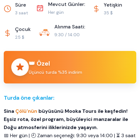
Mevcut Günler:
Süre
Yetişkin
Her gün
3 saat
35 $
Alınma Saati:
Çocuk
9:30 / 14:00
25 $
👑 Özel
Üçüncü turda %35 indirim
Turda öne çıkanlar:
Sina
Çölü'nün
büyüsünü Mooka Tours ile keşfedin!
Eşsiz rota, özel program, büyüleyici manzaralar ile
Doğu atmosferini iliklerinizde yaşayın.
📅 Her gün | 🕘 Zaman seçeneği: 9:30 veya 14:00 | ⏳ 3 saat