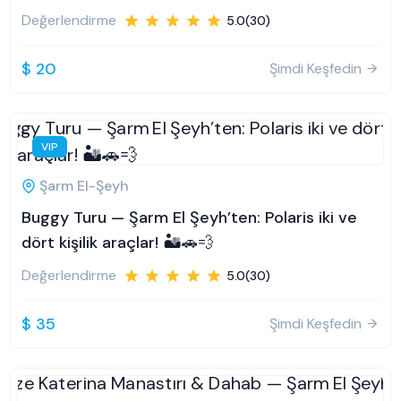
Değerlendirme
5.0(30)
$ 20
Şimdi Keşfedin
VIP
Şarm El-Şeyh
Buggy Turu — Şarm El Şeyh’ten: Polaris iki ve
dört kişilik araçlar! 🏜️🚗💨
Değerlendirme
5.0(30)
$ 35
Şimdi Keşfedin