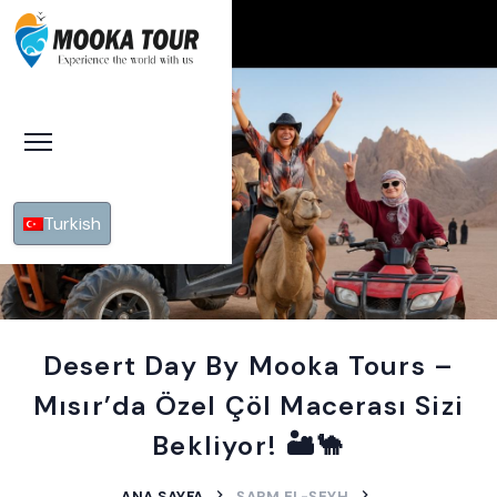
Turkish
Desert Day By Mooka Tours –
Mısır’da Özel Çöl Macerası Sizi
Bekliyor! 🏜️🐪
ANA SAYFA
ŞARM EL-ŞEYH