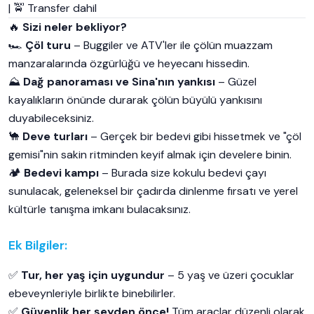
| 🚖 Transfer dahil
🔥
Sizi neler bekliyor?
🏎️
Çöl turu
– Buggiler ve ATV'ler ile çölün muazzam
manzaralarında özgürlüğü ve heyecanı hissedin.
⛰️
Dağ panoraması ve Sina'nın yankısı
– Güzel
kayalıkların önünde durarak çölün büyülü yankısını
duyabileceksiniz.
🐪
Deve turları
– Gerçek bir bedevi gibi hissetmek ve "çöl
gemisi"nin sakin ritminden keyif almak için develere binin.
🏕️
Bedevi kampı
– Burada size kokulu bedevi çayı
sunulacak, geleneksel bir çadırda dinlenme fırsatı ve yerel
kültürle tanışma imkanı bulacaksınız.
Ek Bilgiler:
✅
Tur, her yaş için uygundur
– 5 yaş ve üzeri çocuklar
ebeveynleriyle birlikte binebilirler.
✅
Güvenlik her şeyden önce!
Tüm araçlar düzenli olarak