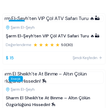
Popüler
Şarm El-Şeyh
Şarm El-Şeyh’ten VIP Çöl ATV Safari Turu 🔥🏜️
Değerlendirme
5.0(30)
$ 15
Şimdi Keşfedin
Enerjik
Şarm El-Şeyh
Sharm El Sheikh’te At Binme – Altın Çölün
Özgürlüğünü Hissedin! 🏇