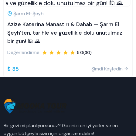
Şarm El-Şeyh
Azize Katerina Manastırı & Dahab — Şarm El
Şeyh’ten, tarihle ve güzellikle dolu unutulmaz
bir gün! 🕌 🌄
Değerlendirme
5.0(30)
$ 35
Şimdi Keşfedin
Bir gezi mi planlıyorsunuz? Gezinizi en iyi yerler ve en
uygun bütçeyle sizin için organize edelim!