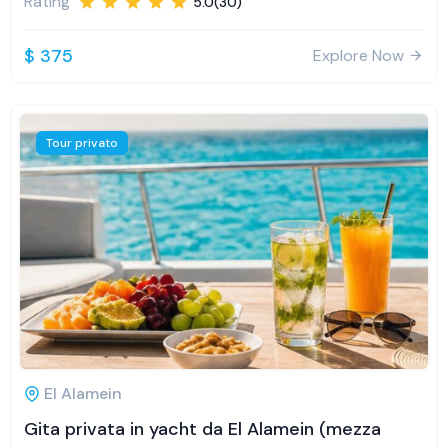
Rating
5.0(30)
$ 375
Explore Now
Tour privato
El Alamein
Gita privata in yacht da El Alamein (mezza