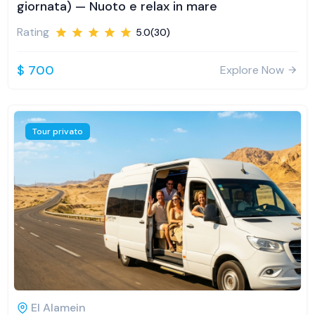
giornata) — Nuoto e relax in mare
Rating
5.0(30)
$ 700
Explore Now
Tour privato
El Alamein