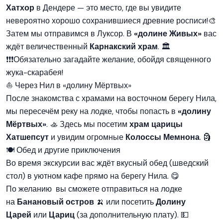
Хатхор
в Дендере — это место, где вы увидите
невероятно хорошо сохранившиеся древние росписи!🎨
Затем мы отправимся в Луксор. В
«долине Живых»
вас
ждёт величественный
Карнакский храм
. 🏛️
❗️❗️❗️Обязательно загадайте желание, обойдя священного
жука-скарабея!
⛵ Через Нил в «долину Мёртвых»
После знакомства с храмами на восточном берегу Нила,
мы пересечём реку на лодке, чтобы попасть в
«долину
Мёртвых»
. 🚣 Здесь мы посетим
храм царицы
Хатшепсут
и увидим огромные
Колоссы Мемнона
. 🗿
🍽️ Обед и другие приключения
Во время экскурсии вас ждёт вкусный обед (шведский
стол) в уютном кафе прямо на берегу Нила. 😋
По желанию вы сможете отправиться на лодке
на
Банановый остров
🍌 или посетить
Долину
Царей
или
Цариц
(за дополнительную плату). 💵