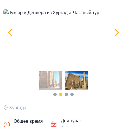
Хургада
Дни тура:
Общее время