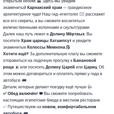
открытым небом! 🏛️ Здесь мы увидим
знаменитый
Карнакский храм
— грандиозное
архитектурное чудо! Наш гид-египтолог 🧙‍♂️ расскажет
все его секреты, а вы сможете восхититься
величественными колоннами и скульптурами.
Далее наш путь лежит в
Долину Мёртвых
. Вы
посетите
Храм царицы Хатшепсут
и увидите
знаменитые
Колоссы Мемнона
.🗿
Хотите ещё?
За дополнительную плату вы сможете
отправиться на лодочную прогулку к
Банановой
роще
🍌 или посетить
Долину Царей
или
Цариц
. Об
этом можно договориться и оплатить прямо у гида в
автобусе. 🚌
Детали, которые делают поездку ещё лучше 👍
✅ Обед включён!
🍽️ Вы сможете попробовать
настоящие египетские блюда в местном ресторане.
✅ Путешествуем на
новом, комфортабельном
автобусе
. 🚌